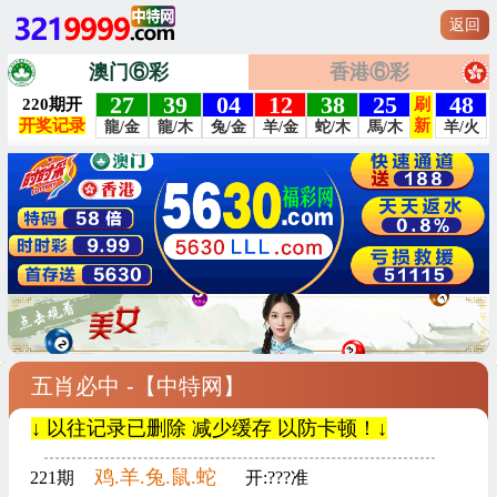
返回
澳门⑥彩
香港⑥彩