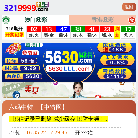
返回
澳门⑥彩
香港⑥彩