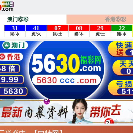
澳门⑥彩
香港⑥彩