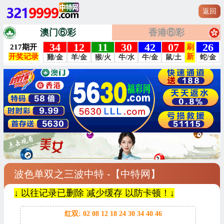
返回
澳门⑥彩
香港⑥彩