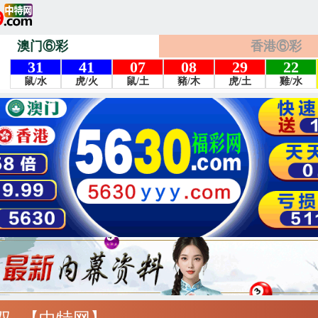
澳门⑥彩
香港⑥彩