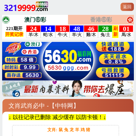
返回
澳门⑥彩
香港⑥彩