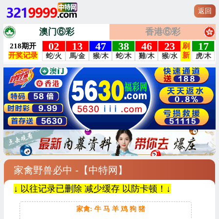
返回
澳门⑥彩
香港⑥彩