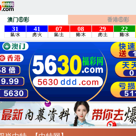
澳门⑥彩
香港⑥彩