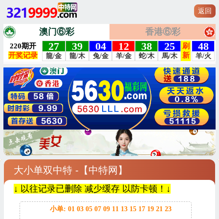
返回
澳门⑥彩
香港⑥彩